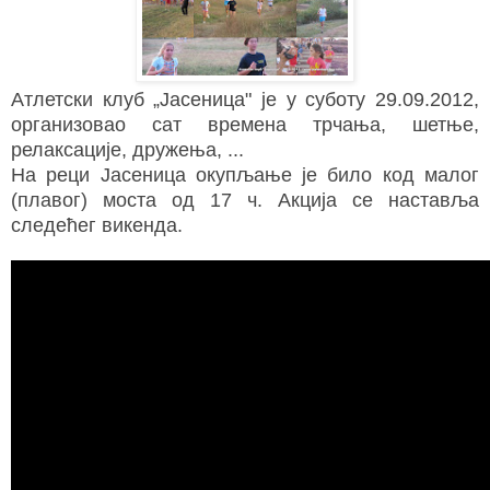
Атлетски клуб „Јасеница" је у суботу 29.09.2012,
организовао сат времена трчања, шетње,
релаксације, дружења, ...
На реци Јасеница окупљање је било код малог
(плавог) моста од 17 ч. Акција се наставља
следећег викенда.