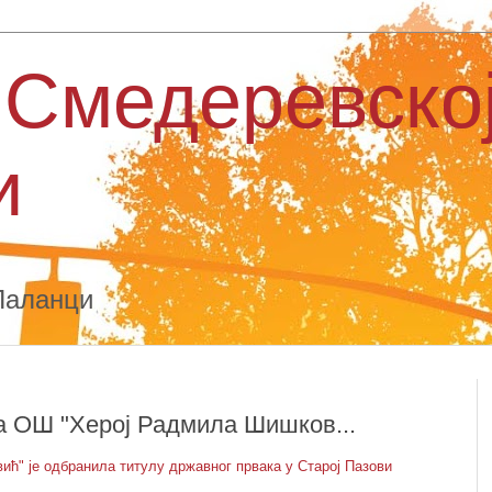
 Смедеревско
и
Паланци
ца ОШ "Херој Радмила Шишков...
ћ" је одбранила титулу државног првака у Старој Пазови