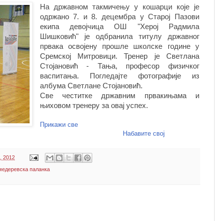
На државном такмичењу у кошарци које је
одржано 7. и 8. децембра у Старој Пазови
екипа девојчица ОШ "Херој Радмила
Шишковић" је одбранила титулу државног
првака освојену прошле школске године у
Сремској Митровици. Тренер је Светлана
Стојановић - Тања, професор физичког
васпитања. Погледајте фотографије из
албума Светлане Стојановић.
Све честитке државним првакињама и
њиховом тренеру за овај успех.
Прикажи све
Набавите свој
, 2012
едеревска паланка