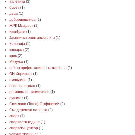
атлетика
(3)
буџет
(1)
деца
(1)
добродошлица
(1)
ЖРК Младост
(1)
извиђачи
(1)
Јасеничка општинска лига
(1)
Колонија
(1)
кошарка
(2)
крос
(2)
Микуља
(1)
ноћно оријентационо такмичење
(1)
ОИ Хоризонт
(1)
омладина
(1)
основна школа
(1)
регионално такмичење
(1)
рукомет
(1)
Светлана (Тања) Стојановић
(2)
Смедеревска паланка
(2)
спорт
(7)
спортиста године
(1)
спортски центар
(1)
улични тренинг
(1)