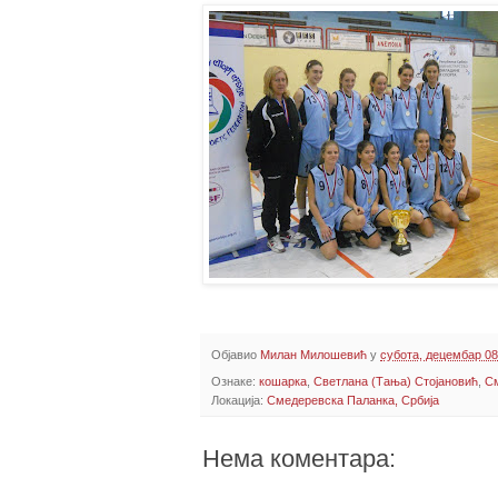
Објавио
Милан Милошевић
у
субота, децембар 08
Ознаке:
кошарка
,
Светлана (Тања) Стојановић
,
См
Локација:
Смедеревска Паланка, Србија
Нема коментара: