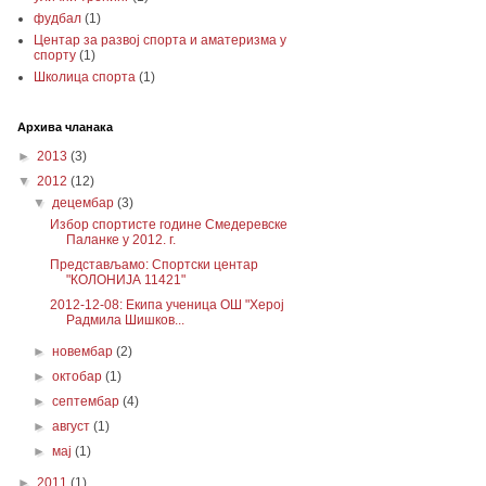
фудбал
(1)
Центар за развој спорта и аматеризма у
спорту
(1)
Школица спорта
(1)
Архива чланака
►
2013
(3)
▼
2012
(12)
▼
децембар
(3)
Избор спортисте године Смедеревске
Паланке у 2012. г.
Представљамо: Спортски центар
"КОЛОНИЈА 11421"
2012-12-08: Екипа ученица ОШ "Херој
Радмила Шишков...
►
новембар
(2)
►
октобар
(1)
►
септембар
(4)
►
август
(1)
►
мај
(1)
►
2011
(1)